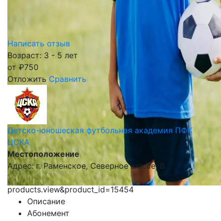
Написать отзыв
Возраст: 3 - 5 лет
от
₽
750
Отложить
Сравнить
Детско-юношеская футбольная академия ПФК
ЦСКА
Местоположение
Адрес: г. Раменское, Северное шоссе, 8
products.view&product_id=15454
Описание
Абонемент