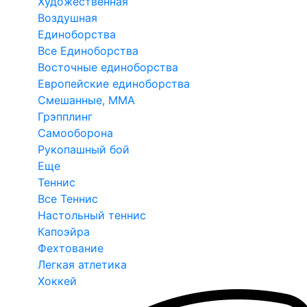
Художественная
Воздушная
Единоборства
Все Единоборства
Восточные единоборства
Европейские единоборства
Смешанные, ММА
Грэпплинг
Самооборона
Рукопашный бой
Еще
Теннис
Все Теннис
Настольный теннис
Капоэйра
Фехтование
Легкая атлетика
Хоккей