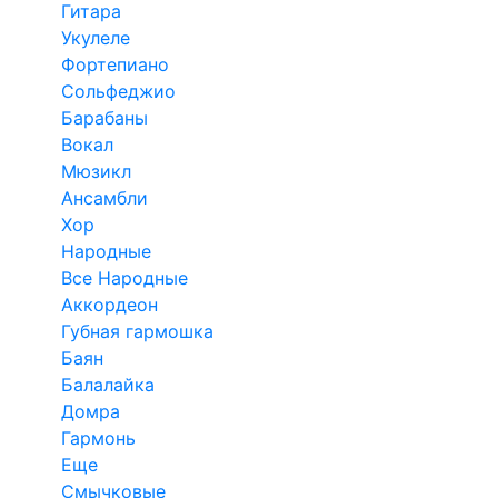
Гитара
Укулеле
Фортепиано
Сольфеджио
Барабаны
Вокал
Мюзикл
Ансамбли
Хор
Народные
Все Народные
Аккордеон
Губная гармошка
Баян
Балалайка
Домра
Гармонь
Еще
Смычковые