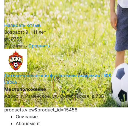
Написать отзыв
Возраст: 9 - 11 лет
от
₽
750
Отложить
Сравнить
Детско-юношеская футбольная академия ПФК
ЦСКА
Местоположение
Адрес: г. Раменское, ул. Октябрьская, д.73Б
products.view&product_id=15456
Описание
Абонемент