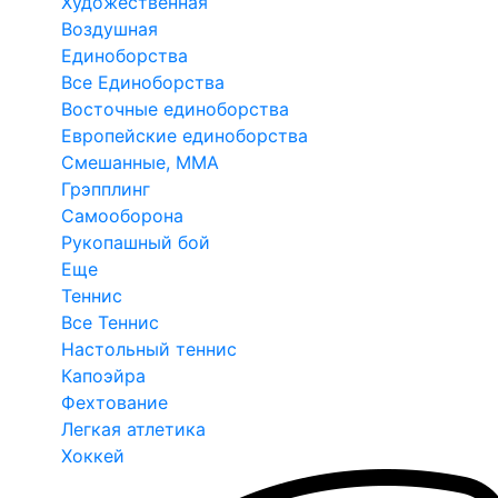
Художественная
Воздушная
Единоборства
Все Единоборства
Восточные единоборства
Европейские единоборства
Смешанные, ММА
Грэпплинг
Самооборона
Рукопашный бой
Еще
Теннис
Все Теннис
Настольный теннис
Капоэйра
Фехтование
Легкая атлетика
Хоккей