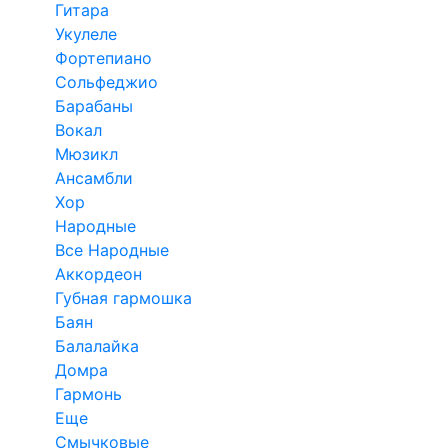
Гитара
Укулеле
Фортепиано
Сольфеджио
Барабаны
Вокал
Мюзикл
Ансамбли
Хор
Народные
Все Народные
Аккордеон
Губная гармошка
Баян
Балалайка
Домра
Гармонь
Еще
Смычковые