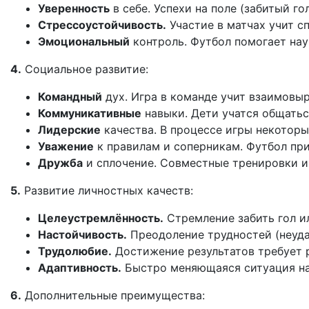
Уверенность
в
себе.
Успехи
на
поле
(забитый
гол
Стрессоустойчивость.
Участие
в
матчах
учит
сп
Эмоциональный
контроль.
Футбол
помогает
нау
4.
Социальное
развитие:
Командный
дух.
Игра
в
команде
учит
взаимовыр
Коммуникативные
навыки.
Дети
учатся
общатьс
Лидерские
качества.
В
процессе
игры
некоторы
Уважение
к
правилам
и
соперникам.
Футбол
при
Дружба
и
сплочение.
Совместные
тренировки
и
5.
Развитие
личностных
качеств:
Целеустремлённость.
Стремление
забить
гол
и
Настойчивость.
Преодоление
трудностей
(неуд
Трудолюбие.
Достижение
результатов
требует
р
Адаптивность.
Быстро
меняющаяся
ситуация
н
6.
Дополнительные
преимущества: