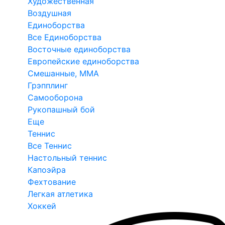
Художественная
Воздушная
Единоборства
Все Единоборства
Восточные единоборства
Европейские единоборства
Смешанные, ММА
Грэпплинг
Самооборона
Рукопашный бой
Еще
Теннис
Все Теннис
Настольный теннис
Капоэйра
Фехтование
Легкая атлетика
Хоккей