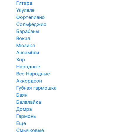
Гитара
Укулеле
Фортепиано
Сольфеджио
Барабаны
Вокал
Мюзикл
Ансамбли
Хор
Народные
Все Народные
Аккордеон
Губная гармошка
Баян
Балалайка
Домра
Гармонь
Еще
Смычковые