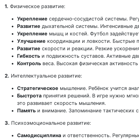
1.
Физическое
развитие:
Укрепление
сердечно‑сосудистой
системы.
Рег
Развитие
дыхательной
системы.
Интенсивные
д
Укрепление
мышц
и
костей.
Футбол
задействуе
Улучшение
координации
и
ловкости.
Быстрые
п
Развитие
скорости
и
реакции.
Резкие
ускорения
Гибкость
и
подвижность
суставов.
Активные
дв
Контроль
веса.
Высокая
физическая
активность
2.
Интеллектуальное
развитие:
Стратегическое
мышление.
Ребёнок
учится
анал
Быстрота
принятия
решений.
В
игре
нужно
мгно
это
развивает
скорость
мышления.
Память
и
внимание.
Запоминание
тактических
с
3.
Психоэмоциональное
развитие:
Самодисциплина
и
ответственность.
Регулярны