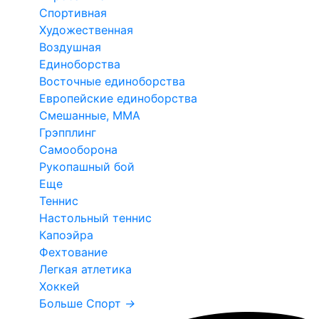
Спортивная
Художественная
Воздушная
Единоборства
Восточные единоборства
Европейские единоборства
Смешанные, ММА
Грэпплинг
Самооборона
Рукопашный бой
Еще
Теннис
Настольный теннис
Капоэйра
Фехтование
Легкая атлетика
Хоккей
Больше Спорт
→