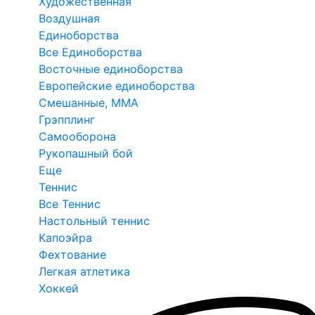
Художественная
Воздушная
Единоборства
Все Единоборства
Восточные единоборства
Европейские единоборства
Смешанные, ММА
Грэпплинг
Самооборона
Рукопашный бой
Еще
Теннис
Все Теннис
Настольный теннис
Капоэйра
Фехтование
Легкая атлетика
Хоккей