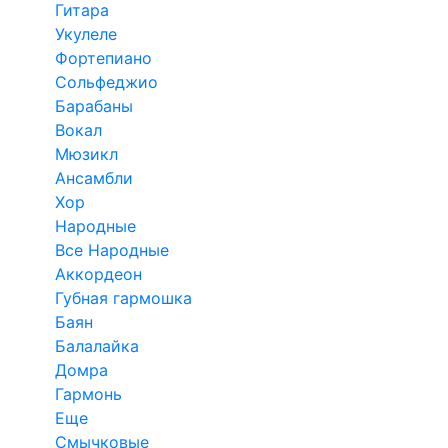
Гитара
Укулеле
Фортепиано
Сольфеджио
Барабаны
Вокал
Мюзикл
Ансамбли
Хор
Народные
Все Народные
Аккордеон
Губная гармошка
Баян
Балалайка
Домра
Гармонь
Еще
Смычковые