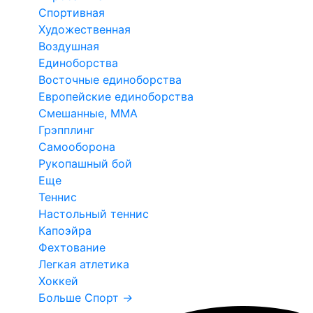
Спортивная
Художественная
Воздушная
Единоборства
Восточные единоборства
Европейские единоборства
Смешанные, ММА
Грэпплинг
Самооборона
Рукопашный бой
Еще
Теннис
Настольный теннис
Капоэйра
Фехтование
Легкая атлетика
Хоккей
Больше Спорт
→