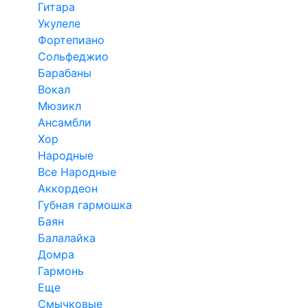
Гитара
Укулеле
Фортепиано
Сольфеджио
Барабаны
Вокал
Мюзикл
Ансамбли
Хор
Народные
Все Народные
Аккордеон
Губная гармошка
Баян
Балалайка
Домра
Гармонь
Еще
Смычковые