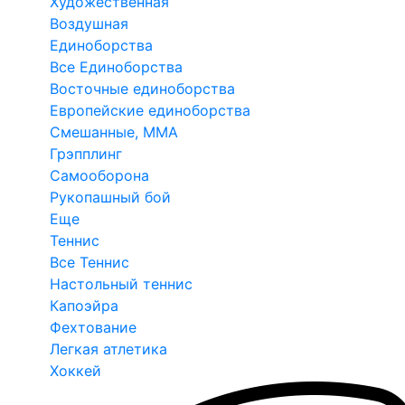
Художественная
Воздушная
Единоборства
Все Единоборства
Восточные единоборства
Европейские единоборства
Смешанные, ММА
Грэпплинг
Самооборона
Рукопашный бой
Еще
Теннис
Все Теннис
Настольный теннис
Капоэйра
Фехтование
Легкая атлетика
Хоккей