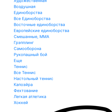
Художественная
Воздушная
Единоборства
Все Единоборства
Восточные единоборства
Европейские единоборства
Смешанные, ММА
Грэпплинг
Самооборона
Рукопашный бой
Еще
Теннис
Все Теннис
Настольный теннис
Капоэйра
Фехтование
Легкая атлетика
Хоккей