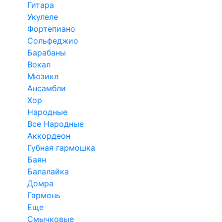
Гитара
Укулеле
Фортепиано
Сольфеджио
Барабаны
Вокал
Мюзикл
Ансамбли
Хор
Народные
Все Народные
Аккордеон
Губная гармошка
Баян
Балалайка
Домра
Гармонь
Еще
Смычковые