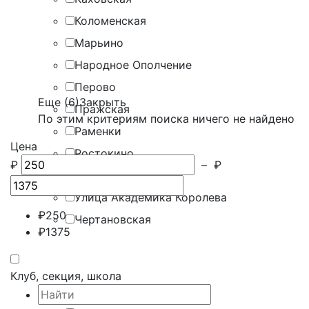
Коломенская
Марьино
Народное Ополчение
Перово
Еще (6)
Закрыть
Пражская
По этим критериям поиска ничего не найдено
Раменки
Цена
Ростокино
₽
–
₽
Тульская
Улица Академика Королева
₽
250
Чертановская
₽
1375
Клуб, секция, школа