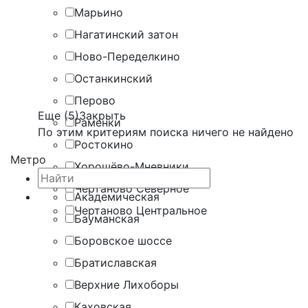
Марьино
Нагатинский затон
Ново-Переделкино
Останкинский
Перово
Еще (5)
Закрыть
Раменки
По этим критериям поиска ничего не найдено
Ростокино
Метро
Хорошёво-Мневники
Чертаново Северное
Академическая
Чертаново Центральное
Бауманская
Боровское шоссе
Братиславская
Верхние Лихоборы
Каховская