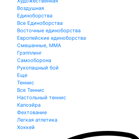
Художественная
Воздушная
Единоборства
Все Единоборства
Восточные единоборства
Европейские единоборства
Смешанные, ММА
Грэпплинг
Самооборона
Рукопашный бой
Еще
Теннис
Все Теннис
Настольный теннис
Капоэйра
Фехтование
Легкая атлетика
Хоккей