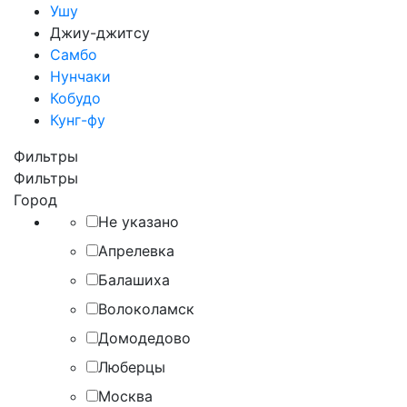
Ушу
Джиу-джитсу
Самбо
Нунчаки
Кобудо
Кунг-фу
Фильтры
Фильтры
Город
Не указано
Апрелевка
Балашиха
Волоколамск
Домодедово
Люберцы
Москва