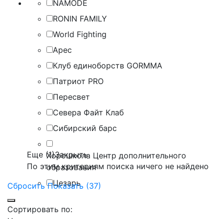
NAMODE
RONIN FAMILY
World Fighting
Арес
Клуб единоборств GORMMA
Патриот PRO
Пересвет
Севера Файт Клаб
Сибирский барс
Еще (1)
Закрыть
Хорошкола Центр дополнительного
По этим критериям поиска ничего не найдено
образования
Цезарь
Сбросить
Показать (37)
Сортировать по: