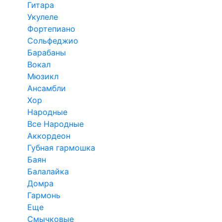
Гитара
Укулеле
Фортепиано
Сольфеджио
Барабаны
Вокал
Мюзикл
Ансамбли
Хор
Народные
Все Народные
Аккордеон
Губная гармошка
Баян
Балалайка
Домра
Гармонь
Еще
Смычковые