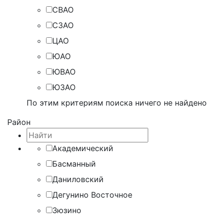
СВАО
СЗАО
ЦАО
ЮАО
ЮВАО
ЮЗАО
По этим критериям поиска ничего не найдено
Район
Академический
Басманный
Даниловский
Дегунино Восточное
Зюзино