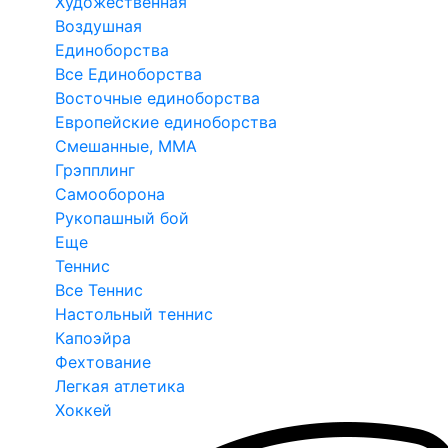
Художественная
Воздушная
Единоборства
Все Единоборства
Восточные единоборства
Европейские единоборства
Смешанные, ММА
Грэпплинг
Самооборона
Рукопашный бой
Еще
Теннис
Все Теннис
Настольный теннис
Капоэйра
Фехтование
Легкая атлетика
Хоккей