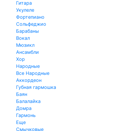
Гитара
Укулеле
Фортепиано
Сольфеджио
Барабаны
Вокал
Мюзикл
Ансамбли
Хор
Народные
Все Народные
Аккордеон
Губная гармошка
Баян
Балалайка
Домра
Гармонь
Еще
Смычковые