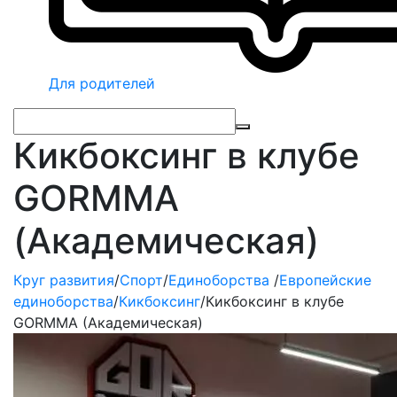
Для родителей
Кикбоксинг в клубе
GORMMA
(Академическая)
Круг развития
/
Спорт
/
Единоборства
/
Европейские
единоборства
/
Кикбоксинг
/
Кикбоксинг в клубе
GORMMA (Академическая)