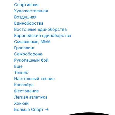
Спортивная
Художественная
Воздушная
Единоборства
Восточные единоборства
Европейские единоборства
Смешанные, ММА
Грэпплинг
Самооборона
Рукопашный бой
Еще
Теннис
Настольный теннис
Капоэйра
Фехтование
Легкая атлетика
Хоккей
Больше Спорт
→