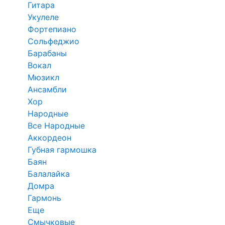
Гитара
Укулеле
Фортепиано
Сольфеджио
Барабаны
Вокал
Мюзикл
Ансамбли
Хор
Народные
Все Народные
Аккордеон
Губная гармошка
Баян
Балалайка
Домра
Гармонь
Еще
Смычковые