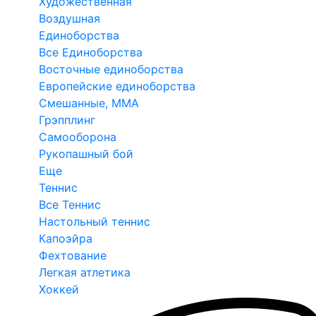
Художественная
Воздушная
Единоборства
Все Единоборства
Восточные единоборства
Европейские единоборства
Смешанные, ММА
Грэпплинг
Самооборона
Рукопашный бой
Еще
Теннис
Все Теннис
Настольный теннис
Капоэйра
Фехтование
Легкая атлетика
Хоккей