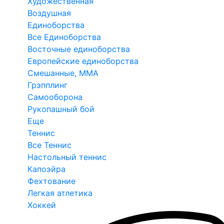
Художественная
Воздушная
Единоборства
Все Единоборства
Восточные единоборства
Европейские единоборства
Смешанные, ММА
Грэпплинг
Самооборона
Рукопашный бой
Еще
Теннис
Все Теннис
Настольный теннис
Капоэйра
Фехтование
Легкая атлетика
Хоккей