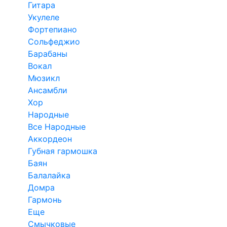
Гитара
Укулеле
Фортепиано
Сольфеджио
Барабаны
Вокал
Мюзикл
Ансамбли
Хор
Народные
Все Народные
Аккордеон
Губная гармошка
Баян
Балалайка
Домра
Гармонь
Еще
Смычковые