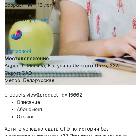
Возраст: 14 - 18 лет
от
₽
1,625
Отложить
Сравнить
Startschool
Местоположение
Адрес: г. Москва, 5-я улица Ямского Поля, 23А
Округ: САО
Метро: Белорусская
products.view&product_id=15662
Описание
Абонемент
Отзывы
Хотите успешно сдать ОГЭ по истории без