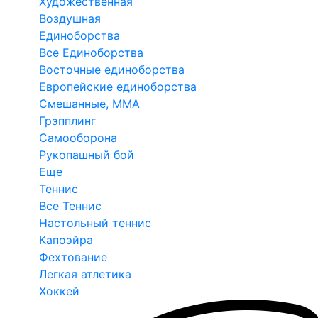
Художественная
Воздушная
Единоборства
Все Единоборства
Восточные единоборства
Европейские единоборства
Смешанные, ММА
Грэпплинг
Самооборона
Рукопашный бой
Еще
Теннис
Все Теннис
Настольный теннис
Капоэйра
Фехтование
Легкая атлетика
Хоккей