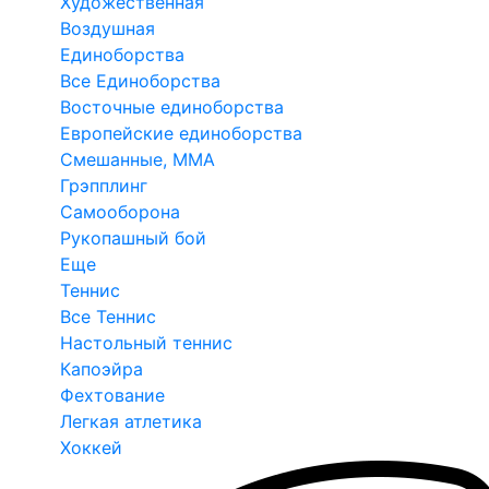
Художественная
Воздушная
Единоборства
Все Единоборства
Восточные единоборства
Европейские единоборства
Смешанные, ММА
Грэпплинг
Самооборона
Рукопашный бой
Еще
Теннис
Все Теннис
Настольный теннис
Капоэйра
Фехтование
Легкая атлетика
Хоккей