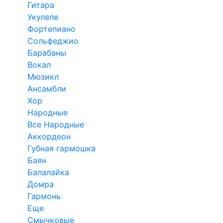
Гитара
Укулеле
Фортепиано
Сольфеджио
Барабаны
Вокал
Мюзикл
Ансамбли
Хор
Народные
Все Народные
Аккордеон
Губная гармошка
Баян
Балалайка
Домра
Гармонь
Еще
Смычковые