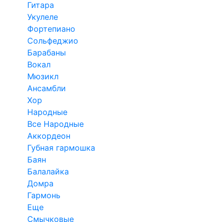
Гитара
Укулеле
Фортепиано
Сольфеджио
Барабаны
Вокал
Мюзикл
Ансамбли
Хор
Народные
Все Народные
Аккордеон
Губная гармошка
Баян
Балалайка
Домра
Гармонь
Еще
Смычковые