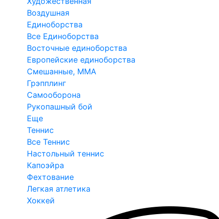
Художественная
Воздушная
Единоборства
Все Единоборства
Восточные единоборства
Европейские единоборства
Смешанные, ММА
Грэпплинг
Самооборона
Рукопашный бой
Еще
Теннис
Все Теннис
Настольный теннис
Капоэйра
Фехтование
Легкая атлетика
Хоккей