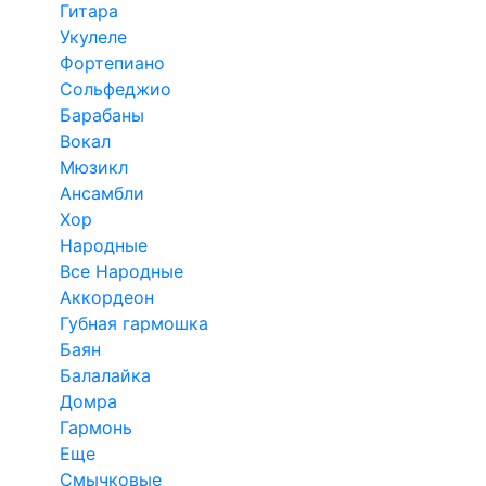
Гитара
Укулеле
Фортепиано
Сольфеджио
Барабаны
Вокал
Мюзикл
Ансамбли
Хор
Народные
Все Народные
Аккордеон
Губная гармошка
Баян
Балалайка
Домра
Гармонь
Еще
Смычковые