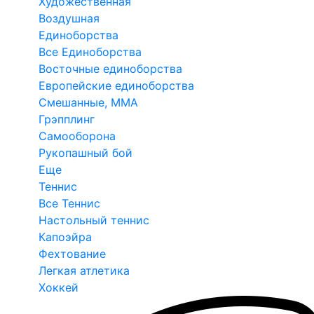
Художественная
Воздушная
Единоборства
Все Единоборства
Восточные единоборства
Европейские единоборства
Смешанные, ММА
Грэпплинг
Самооборона
Рукопашный бой
Еще
Теннис
Все Теннис
Настольный теннис
Капоэйра
Фехтование
Легкая атлетика
Хоккей