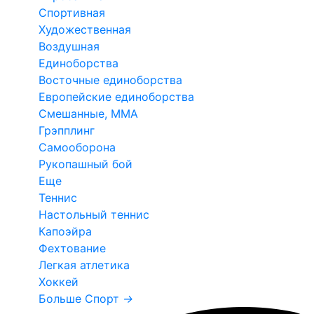
Спортивная
Художественная
Воздушная
Единоборства
Восточные единоборства
Европейские единоборства
Смешанные, ММА
Грэпплинг
Самооборона
Рукопашный бой
Еще
Теннис
Настольный теннис
Капоэйра
Фехтование
Легкая атлетика
Хоккей
Больше Спорт
→