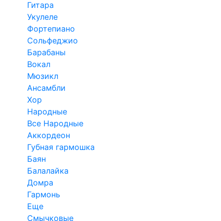
Гитара
Укулеле
Фортепиано
Сольфеджио
Барабаны
Вокал
Мюзикл
Ансамбли
Хор
Народные
Все Народные
Аккордеон
Губная гармошка
Баян
Балалайка
Домра
Гармонь
Еще
Смычковые