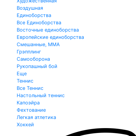
Художественная
Воздушная
Единоборства
Все Единоборства
Восточные единоборства
Европейские единоборства
Смешанные, ММА
Грэпплинг
Самооборона
Рукопашный бой
Еще
Теннис
Все Теннис
Настольный теннис
Капоэйра
Фехтование
Легкая атлетика
Хоккей