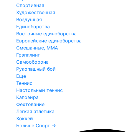
Спортивная
Художественная
Воздушная
Единоборства
Восточные единоборства
Европейские единоборства
Смешанные, ММА
Грэпплинг
Самооборона
Рукопашный бой
Еще
Теннис
Настольный теннис
Капоэйра
Фехтование
Легкая атлетика
Хоккей
Больше Спорт
→