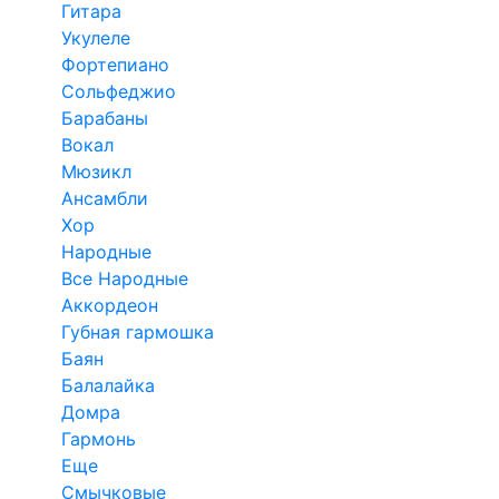
Гитара
Укулеле
Фортепиано
Сольфеджио
Барабаны
Вокал
Мюзикл
Ансамбли
Хор
Народные
Все Народные
Аккордеон
Губная гармошка
Баян
Балалайка
Домра
Гармонь
Еще
Смычковые