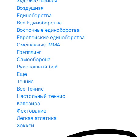
Художественная
Воздушная
Единоборства
Все Единоборства
Восточные единоборства
Европейские единоборства
Смешанные, ММА
Грэпплинг
Самооборона
Рукопашный бой
Еще
Теннис
Все Теннис
Настольный теннис
Капоэйра
Фехтование
Легкая атлетика
Хоккей