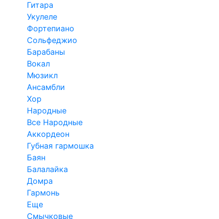
Гитара
Укулеле
Фортепиано
Сольфеджио
Барабаны
Вокал
Мюзикл
Ансамбли
Хор
Народные
Все Народные
Аккордеон
Губная гармошка
Баян
Балалайка
Домра
Гармонь
Еще
Смычковые