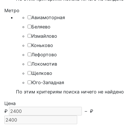
Метро
Авиамоторная
Беляево
Измайлово
Коньково
Лефортово
Локомотив
Щелково
Юго-Западная
По этим критериям поиска ничего не найдено
Цена
₽
–
₽