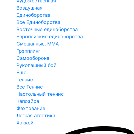
Художественная
Воздушная
Единоборства
Все Единоборства
Восточные единоборства
Европейские единоборства
Смешанные, ММА
Грэпплинг
Самооборона
Рукопашный бой
Еще
Теннис
Все Теннис
Настольный теннис
Капоэйра
Фехтование
Легкая атлетика
Хоккей