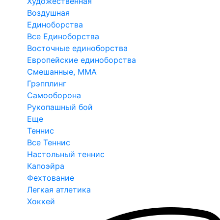
Художественная
Воздушная
Единоборства
Все Единоборства
Восточные единоборства
Европейские единоборства
Смешанные, ММА
Грэпплинг
Самооборона
Рукопашный бой
Еще
Теннис
Все Теннис
Настольный теннис
Капоэйра
Фехтование
Легкая атлетика
Хоккей