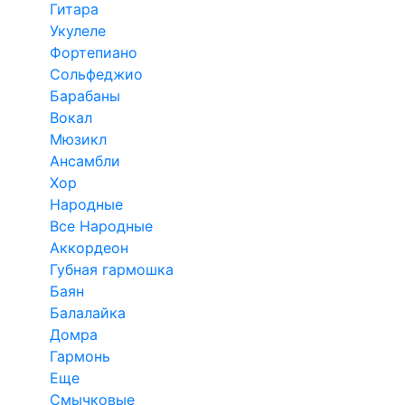
Гитара
Укулеле
Фортепиано
Сольфеджио
Барабаны
Вокал
Мюзикл
Ансамбли
Хор
Народные
Все Народные
Аккордеон
Губная гармошка
Баян
Балалайка
Домра
Гармонь
Еще
Смычковые