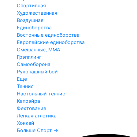
Спортивная
Художественная
Воздушная
Единоборства
Восточные единоборства
Европейские единоборства
Смешанные, ММА
Грэпплинг
Самооборона
Рукопашный бой
Еще
Теннис
Настольный теннис
Капоэйра
Фехтование
Легкая атлетика
Хоккей
Больше Спорт
→