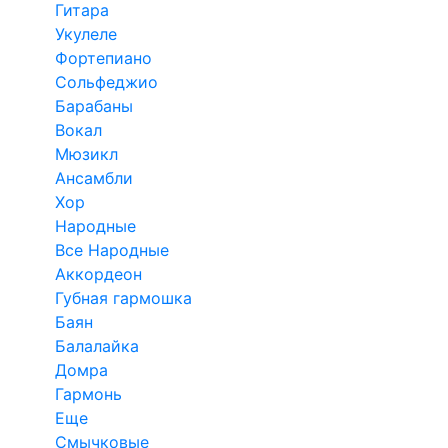
Гитара
Укулеле
Фортепиано
Сольфеджио
Барабаны
Вокал
Мюзикл
Ансамбли
Хор
Народные
Все Народные
Аккордеон
Губная гармошка
Баян
Балалайка
Домра
Гармонь
Еще
Смычковые