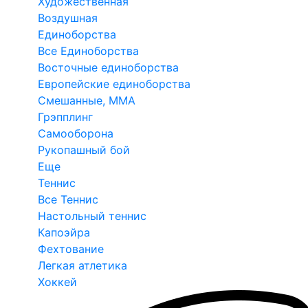
Художественная
Воздушная
Единоборства
Все Единоборства
Восточные единоборства
Европейские единоборства
Смешанные, ММА
Грэпплинг
Самооборона
Рукопашный бой
Еще
Теннис
Все Теннис
Настольный теннис
Капоэйра
Фехтование
Легкая атлетика
Хоккей