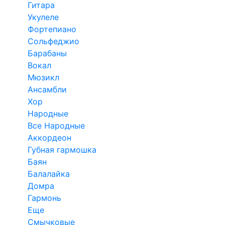
Гитара
Укулеле
Фортепиано
Сольфеджио
Барабаны
Вокал
Мюзикл
Ансамбли
Хор
Народные
Все Народные
Аккордеон
Губная гармошка
Баян
Балалайка
Домра
Гармонь
Еще
Смычковые