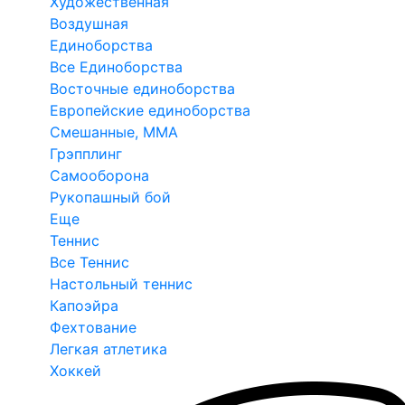
Художественная
Воздушная
Единоборства
Все Единоборства
Восточные единоборства
Европейские единоборства
Смешанные, ММА
Грэпплинг
Самооборона
Рукопашный бой
Еще
Теннис
Все Теннис
Настольный теннис
Капоэйра
Фехтование
Легкая атлетика
Хоккей