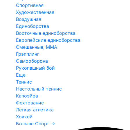
Спортивная
Художественная
Воздушная
Единоборства
Восточные единоборства
Европейские единоборства
Смешанные, ММА
Грэпплинг
Самооборона
Рукопашный бой
Еще
Теннис
Настольный теннис
Капоэйра
Фехтование
Легкая атлетика
Хоккей
Больше Спорт
→