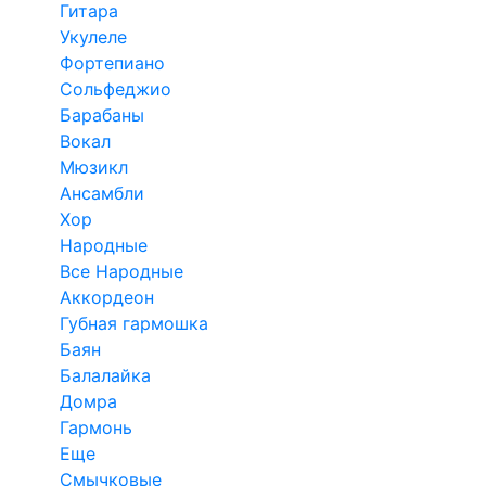
Гитара
Укулеле
Фортепиано
Сольфеджио
Барабаны
Вокал
Мюзикл
Ансамбли
Хор
Народные
Все Народные
Аккордеон
Губная гармошка
Баян
Балалайка
Домра
Гармонь
Еще
Смычковые