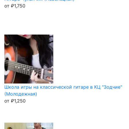
от
₽
1,750
Школа игры на классической гитаре в КЦ "Зодчие"
(Молодежная)
от
₽
1,250