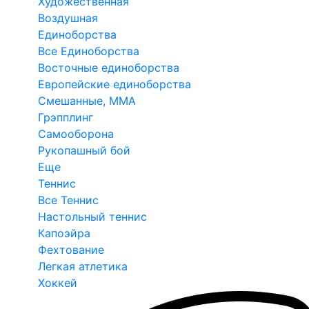
Художественная
Воздушная
Единоборства
Все Единоборства
Восточные единоборства
Европейские единоборства
Смешанные, ММА
Грэпплинг
Самооборона
Рукопашный бой
Еще
Теннис
Все Теннис
Настольный теннис
Капоэйра
Фехтование
Легкая атлетика
Хоккей