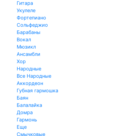
Гитара
Укулеле
Фортепиано
Сольфеджио
Барабаны
Вокал
Мюзикл
Ансамбли
Хор
Народные
Все Народные
Аккордеон
Губная гармошка
Баян
Балалайка
Домра
Гармонь
Еще
Смычковые