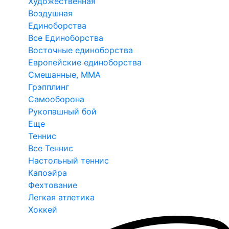
Художественная
Воздушная
Единоборства
Все Единоборства
Восточные единоборства
Европейские единоборства
Смешанные, ММА
Грэпплинг
Самооборона
Рукопашный бой
Еще
Теннис
Все Теннис
Настольный теннис
Капоэйра
Фехтование
Легкая атлетика
Хоккей