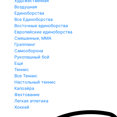
Художественная
Воздушная
Единоборства
Все Единоборства
Восточные единоборства
Европейские единоборства
Смешанные, ММА
Грэпплинг
Самооборона
Рукопашный бой
Еще
Теннис
Все Теннис
Настольный теннис
Капоэйра
Фехтование
Легкая атлетика
Хоккей