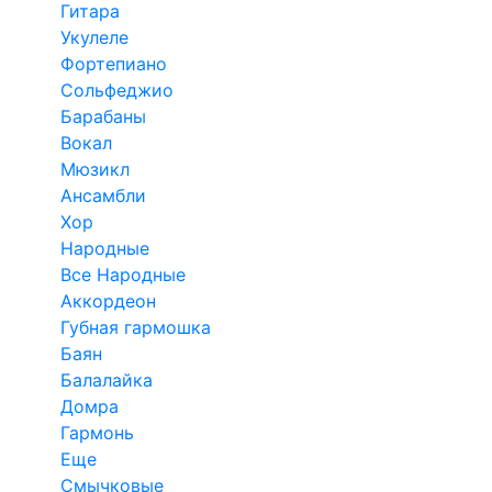
Гитара
Укулеле
Фортепиано
Сольфеджио
Барабаны
Вокал
Мюзикл
Ансамбли
Хор
Народные
Все Народные
Аккордеон
Губная гармошка
Баян
Балалайка
Домра
Гармонь
Еще
Смычковые