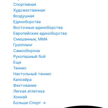
Спортивная
Художественная
Воздушная
Единоборства
Восточные единоборства
Европейские единоборства
Смешанные, ММА
Грэпплинг
Самооборона
Рукопашный бой
Еще
Теннис
Настольный теннис
Капоэйра
Фехтование
Легкая атлетика
Хоккей
Больше Спорт
→