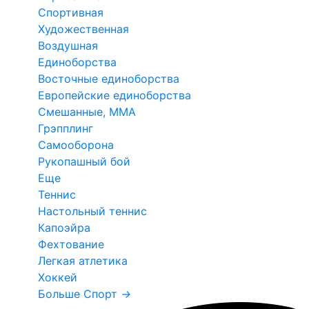
Спортивная
Художественная
Воздушная
Единоборства
Восточные единоборства
Европейские единоборства
Смешанные, ММА
Грэпплинг
Самооборона
Рукопашный бой
Еще
Теннис
Настольный теннис
Капоэйра
Фехтование
Легкая атлетика
Хоккей
Больше Спорт
→