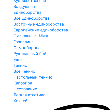
Художественная
Воздушная
Единоборства
Все Единоборства
Восточные единоборства
Европейские единоборства
Смешанные, ММА
Грэпплинг
Самооборона
Рукопашный бой
Еще
Теннис
Все Теннис
Настольный теннис
Капоэйра
Фехтование
Легкая атлетика
Хоккей