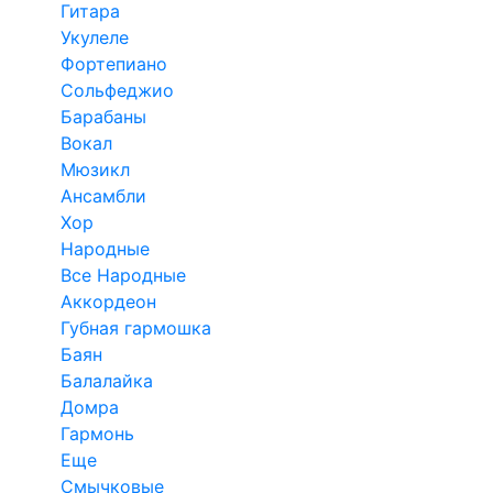
Гитара
Укулеле
Фортепиано
Сольфеджио
Барабаны
Вокал
Мюзикл
Ансамбли
Хор
Народные
Все Народные
Аккордеон
Губная гармошка
Баян
Балалайка
Домра
Гармонь
Еще
Смычковые