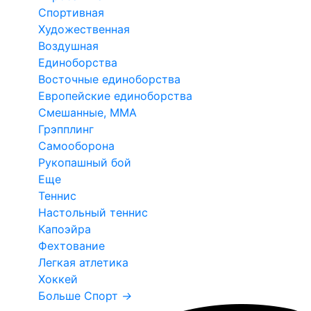
Спортивная
Художественная
Воздушная
Единоборства
Восточные единоборства
Европейские единоборства
Смешанные, ММА
Грэпплинг
Самооборона
Рукопашный бой
Еще
Теннис
Настольный теннис
Капоэйра
Фехтование
Легкая атлетика
Хоккей
Больше Спорт
→