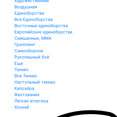
Художественная
Воздушная
Единоборства
Все Единоборства
Восточные единоборства
Европейские единоборства
Смешанные, ММА
Грэпплинг
Самооборона
Рукопашный бой
Еще
Теннис
Все Теннис
Настольный теннис
Капоэйра
Фехтование
Легкая атлетика
Хоккей