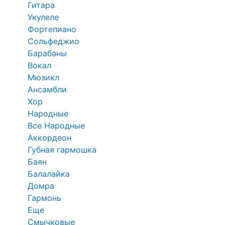
Гитара
Укулеле
Фортепиано
Сольфеджио
Барабаны
Вокал
Мюзикл
Ансамбли
Хор
Народные
Все Народные
Аккордеон
Губная гармошка
Баян
Балалайка
Домра
Гармонь
Еще
Смычковые