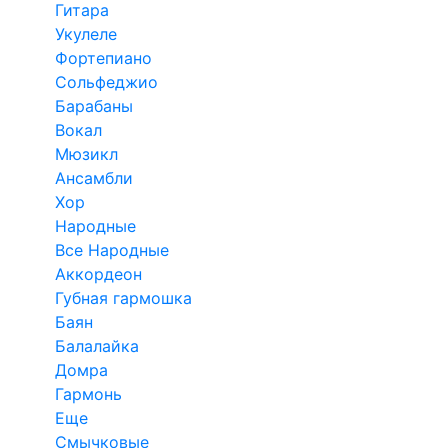
Гитара
Укулеле
Фортепиано
Сольфеджио
Барабаны
Вокал
Мюзикл
Ансамбли
Хор
Народные
Все Народные
Аккордеон
Губная гармошка
Баян
Балалайка
Домра
Гармонь
Еще
Смычковые