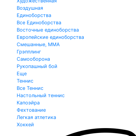
Художественная
Воздушная
Единоборства
Все Единоборства
Восточные единоборства
Европейские единоборства
Смешанные, ММА
Грэпплинг
Самооборона
Рукопашный бой
Еще
Теннис
Все Теннис
Настольный теннис
Капоэйра
Фехтование
Легкая атлетика
Хоккей