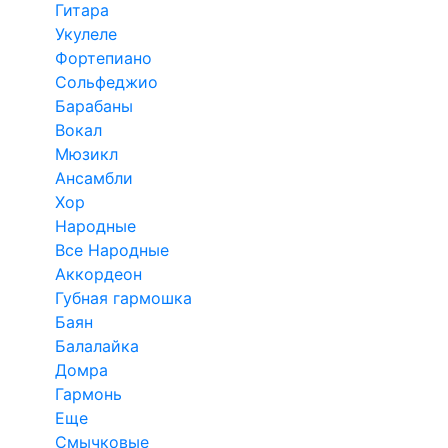
Гитара
Укулеле
Фортепиано
Сольфеджио
Барабаны
Вокал
Мюзикл
Ансамбли
Хор
Народные
Все Народные
Аккордеон
Губная гармошка
Баян
Балалайка
Домра
Гармонь
Еще
Смычковые