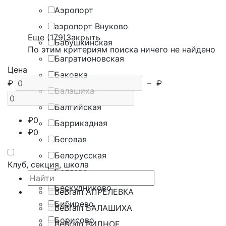
Аэропорт
аэропорт Внуково
Еще (179)
Закрыть
Бабушкинская
По этим критериям поиска ничего не найдено
Багратионовская
Цена
Баковка
₽
–
₽
Балашиха
Балтийская
₽
0
Баррикадная
₽
0
Беговая
Белорусская
Клуб, секция, школа
Беляево
Бескудниково
BeBrain АПРЕЛЕВКА
Бибирево
BeBrain БАЛАШИХА
Борисово
BeBrain ВИДНОЕ