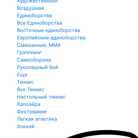
Художественная
Воздушная
Единоборства
Все Единоборства
Восточные единоборства
Европейские единоборства
Смешанные, ММА
Грэпплинг
Самооборона
Рукопашный бой
Еще
Теннис
Все Теннис
Настольный теннис
Капоэйра
Фехтование
Легкая атлетика
Хоккей