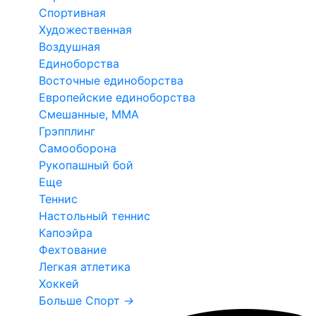
Спортивная
Художественная
Воздушная
Единоборства
Восточные единоборства
Европейские единоборства
Смешанные, ММА
Грэпплинг
Самооборона
Рукопашный бой
Еще
Теннис
Настольный теннис
Капоэйра
Фехтование
Легкая атлетика
Хоккей
Больше Спорт
→