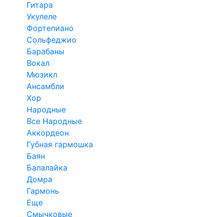
Гитара
Укулеле
Фортепиано
Сольфеджио
Барабаны
Вокал
Мюзикл
Ансамбли
Хор
Народные
Все Народные
Аккордеон
Губная гармошка
Баян
Балалайка
Домра
Гармонь
Еще
Смычковые