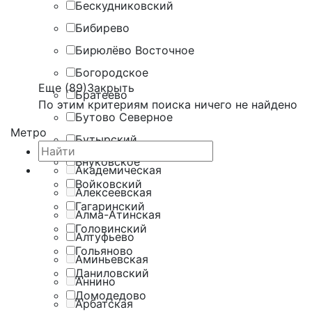
Бескудниковский
Бибирево
Бирюлёво Восточное
Богородское
Еще (89)
Закрыть
Братеево
По этим критериям поиска ничего не найдено
Бутово Северное
Метро
Бутырский
Внуковское
Академическая
Войковский
Алексеевская
Гагаринский
Алма-Атинская
Головинский
Алтуфьево
Гольяново
Аминьевская
Даниловский
Аннино
Домодедово
Арбатская