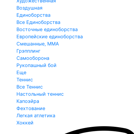
Художественная
Воздушная
Единоборства
Все Единоборства
Восточные единоборства
Европейские единоборства
Смешанные, ММА
Грэпплинг
Самооборона
Рукопашный бой
Еще
Теннис
Все Теннис
Настольный теннис
Капоэйра
Фехтование
Легкая атлетика
Хоккей