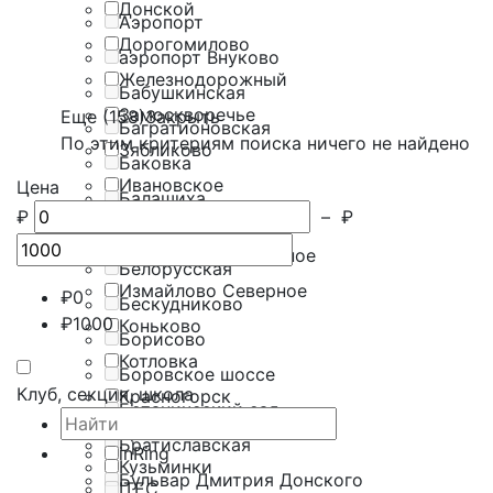
Донской
Аэропорт
Дорогомилово
аэропорт Внуково
Железнодорожный
Бабушкинская
Замоскворечье
Еще (158)
Закрыть
Багратионовская
По этим критериям поиска ничего не найдено
Зябликово
Баковка
Ивановское
Цена
Балашиха
₽
–
₽
Измайлово
Баррикадная
Измайлово Восточное
Белорусская
Измайлово Северное
₽
0
Бескудниково
₽
1000
Коньково
Борисово
Котловка
Боровское шоссе
Клуб, секция, школа
Красногорск
Ботанический сад
Крылатское
Братиславская
inRing
Кузьминки
Бульвар Дмитрия Донского
ITEC