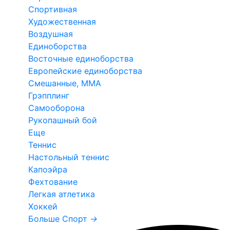
Спортивная
Художественная
Воздушная
Единоборства
Восточные единоборства
Европейские единоборства
Смешанные, ММА
Грэпплинг
Самооборона
Рукопашный бой
Еще
Теннис
Настольный теннис
Капоэйра
Фехтование
Легкая атлетика
Хоккей
Больше Спорт
→