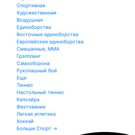
Спортивная
Художественная
Воздушная
Единоборства
Восточные единоборства
Европейские единоборства
Смешанные, ММА
Грэпплинг
Самооборона
Рукопашный бой
Еще
Теннис
Настольный теннис
Капоэйра
Фехтование
Легкая атлетика
Хоккей
Больше Спорт
→