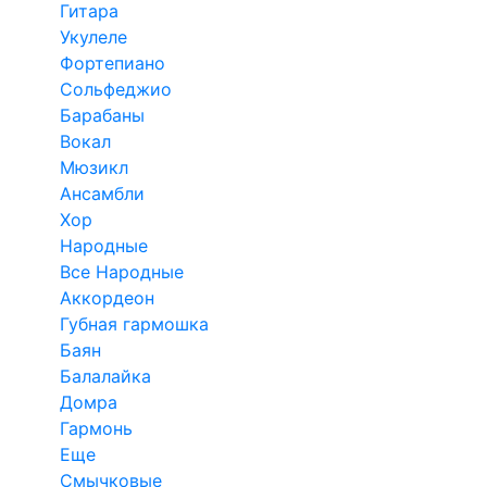
Гитара
Укулеле
Фортепиано
Сольфеджио
Барабаны
Вокал
Мюзикл
Ансамбли
Хор
Народные
Все Народные
Аккордеон
Губная гармошка
Баян
Балалайка
Домра
Гармонь
Еще
Смычковые