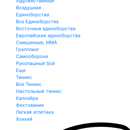
Художественная
Воздушная
Единоборства
Все Единоборства
Восточные единоборства
Европейские единоборства
Смешанные, ММА
Грэпплинг
Самооборона
Рукопашный бой
Еще
Теннис
Все Теннис
Настольный теннис
Капоэйра
Фехтование
Легкая атлетика
Хоккей