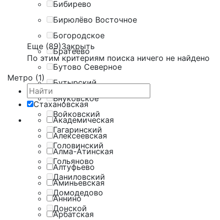
Бибирево
Бирюлёво Восточное
Богородское
Еще (89)
Закрыть
Братеево
По этим критериям поиска ничего не найдено
Бутово Северное
Метро (1)
Бутырский
Внуковское
Стахановская
Войковский
Академическая
Гагаринский
Алексеевская
Головинский
Алма-Атинская
Гольяново
Алтуфьево
Даниловский
Аминьевская
Домодедово
Аннино
Донской
Арбатская