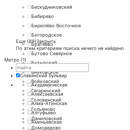
Бескудниковский
Бибирево
Бирюлёво Восточное
Богородское
Еще (89)
Закрыть
Братеево
По этим критериям поиска ничего не найдено
Бутово Северное
Метро (1)
Бутырский
Внуковское
Славянский бульвар
Войковский
Академическая
Гагаринский
Алексеевская
Головинский
Алма-Атинская
Гольяново
Алтуфьево
Даниловский
Аминьевская
Домодедово