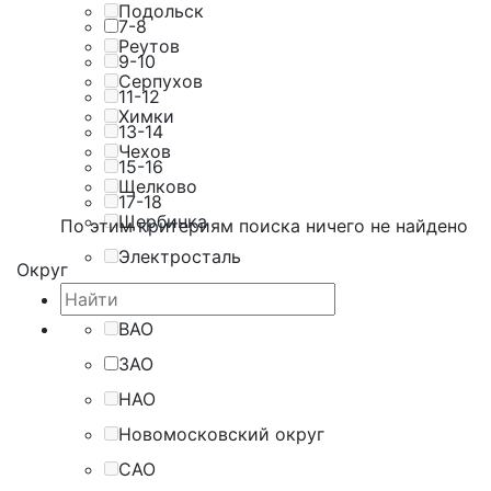
Подольск
7-8
Реутов
9-10
Серпухов
11-12
Химки
13-14
Чехов
15-16
Щелково
17-18
Щербинка
По этим критериям поиска ничего не найдено
Электросталь
Округ
ВАО
ЗАО
НАО
Новомосковский округ
САО