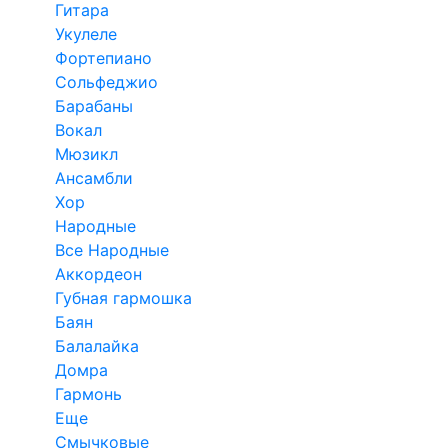
Гитара
Укулеле
Фортепиано
Сольфеджио
Барабаны
Вокал
Мюзикл
Ансамбли
Хор
Народные
Все Народные
Аккордеон
Губная гармошка
Баян
Балалайка
Домра
Гармонь
Еще
Смычковые