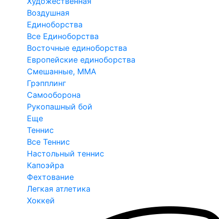
Художественная
Воздушная
Единоборства
Все Единоборства
Восточные единоборства
Европейские единоборства
Смешанные, ММА
Грэпплинг
Самооборона
Рукопашный бой
Еще
Теннис
Все Теннис
Настольный теннис
Капоэйра
Фехтование
Легкая атлетика
Хоккей