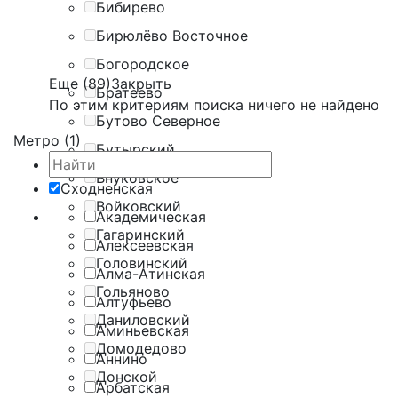
Бибирево
Бирюлёво Восточное
Богородское
Еще (89)
Закрыть
Братеево
По этим критериям поиска ничего не найдено
Бутово Северное
Метро (1)
Бутырский
Внуковское
Сходненская
Войковский
Академическая
Гагаринский
Алексеевская
Головинский
Алма-Атинская
Гольяново
Алтуфьево
Даниловский
Аминьевская
Домодедово
Аннино
Донской
Арбатская