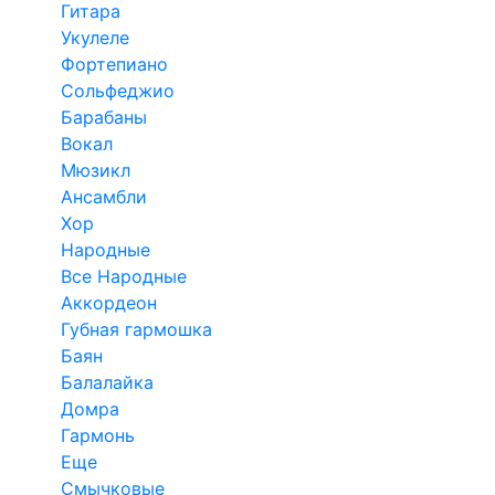
Гитара
Укулеле
Фортепиано
Сольфеджио
Барабаны
Вокал
Мюзикл
Ансамбли
Хор
Народные
Все Народные
Аккордеон
Губная гармошка
Баян
Балалайка
Домра
Гармонь
Еще
Смычковые