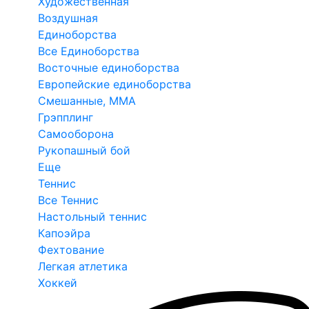
Художественная
Воздушная
Единоборства
Все Единоборства
Восточные единоборства
Европейские единоборства
Смешанные, ММА
Грэпплинг
Самооборона
Рукопашный бой
Еще
Теннис
Все Теннис
Настольный теннис
Капоэйра
Фехтование
Легкая атлетика
Хоккей