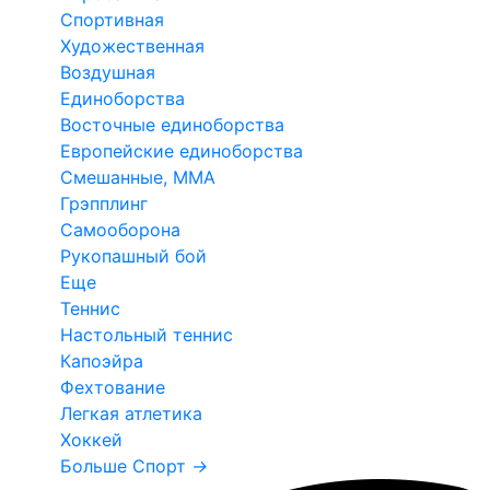
Спортивная
Художественная
Воздушная
Единоборства
Восточные единоборства
Европейские единоборства
Смешанные, ММА
Грэпплинг
Самооборона
Рукопашный бой
Еще
Теннис
Настольный теннис
Капоэйра
Фехтование
Легкая атлетика
Хоккей
Больше Спорт
→