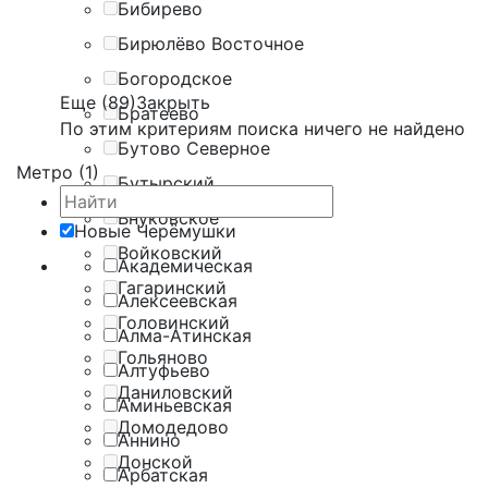
Бибирево
Бирюлёво Восточное
Богородское
Еще (89)
Закрыть
Братеево
По этим критериям поиска ничего не найдено
Бутово Северное
Метро (1)
Бутырский
Внуковское
Новые Черёмушки
Войковский
Академическая
Гагаринский
Алексеевская
Головинский
Алма-Атинская
Гольяново
Алтуфьево
Даниловский
Аминьевская
Домодедово
Аннино
Донской
Арбатская