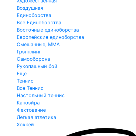
Художественная
Воздушная
Единоборства
Все Единоборства
Восточные единоборства
Европейские единоборства
Смешанные, ММА
Грэпплинг
Самооборона
Рукопашный бой
Еще
Теннис
Все Теннис
Настольный теннис
Капоэйра
Фехтование
Легкая атлетика
Хоккей