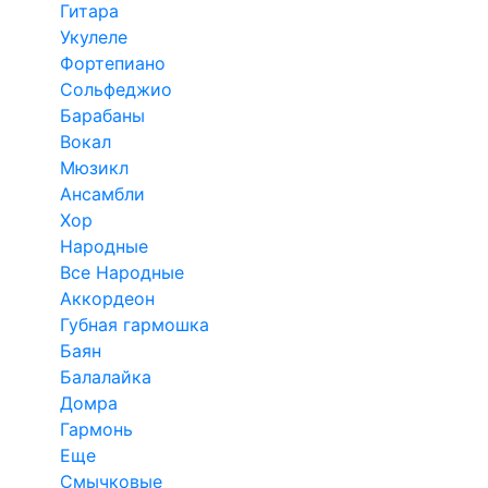
Гитара
Укулеле
Фортепиано
Сольфеджио
Барабаны
Вокал
Мюзикл
Ансамбли
Хор
Народные
Все Народные
Аккордеон
Губная гармошка
Баян
Балалайка
Домра
Гармонь
Еще
Смычковые