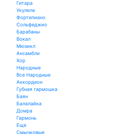
Гитара
Укулеле
Фортепиано
Сольфеджио
Барабаны
Вокал
Мюзикл
Ансамбли
Хор
Народные
Все Народные
Аккордеон
Губная гармошка
Баян
Балалайка
Домра
Гармонь
Еще
Смычковые