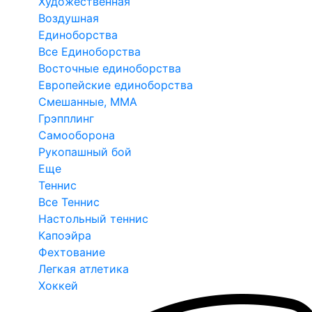
Художественная
Воздушная
Единоборства
Все Единоборства
Восточные единоборства
Европейские единоборства
Смешанные, ММА
Грэпплинг
Самооборона
Рукопашный бой
Еще
Теннис
Все Теннис
Настольный теннис
Капоэйра
Фехтование
Легкая атлетика
Хоккей