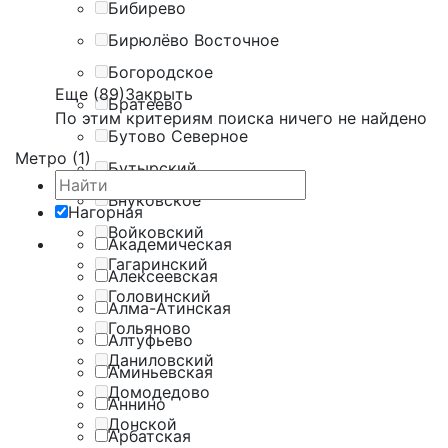
Бибирево
Бирюлёво Восточное
Богородское
Еще (89)
Закрыть
Братеево
По этим критериям поиска ничего не найдено
Бутово Северное
Метро (1)
Бутырский
Внуковское
Нагорная
Войковский
Академическая
Гагаринский
Алексеевская
Головинский
Алма-Атинская
Гольяново
Алтуфьево
Даниловский
Аминьевская
Домодедово
Аннино
Донской
Арбатская