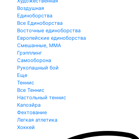
Художественная
Воздушная
Единоборства
Все Единоборства
Восточные единоборства
Европейские единоборства
Смешанные, ММА
Грэпплинг
Самооборона
Рукопашный бой
Еще
Теннис
Все Теннис
Настольный теннис
Капоэйра
Фехтование
Легкая атлетика
Хоккей