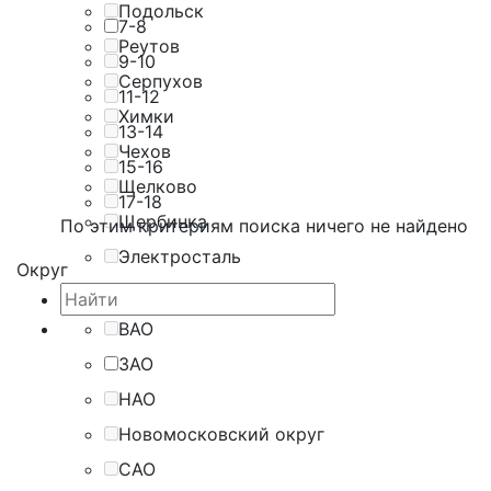
Подольск
7-8
Реутов
9-10
Серпухов
11-12
Химки
13-14
Чехов
15-16
Щелково
17-18
Щербинка
По этим критериям поиска ничего не найдено
Электросталь
Округ
ВАО
ЗАО
НАО
Новомосковский округ
САО