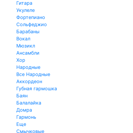
Гитара
Укулеле
Фортепиано
Сольфеджио
Барабаны
Вокал
Мюзикл
Ансамбли
Хор
Народные
Все Народные
Аккордеон
Губная гармошка
Баян
Балалайка
Домра
Гармонь
Еще
Смычковые