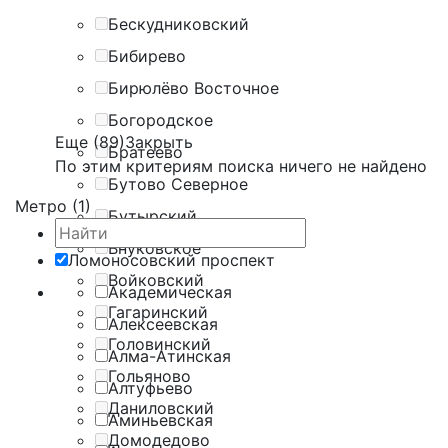
Бескудниковский
Бибирево
Бирюлёво Восточное
Богородское
Еще (89)
Закрыть
Братеево
По этим критериям поиска ничего не найдено
Бутово Северное
Метро (1)
Бутырский
Внуковское
Ломоносовский проспект
Войковский
Академическая
Гагаринский
Алексеевская
Головинский
Алма-Атинская
Гольяново
Алтуфьево
Даниловский
Аминьевская
Домодедово