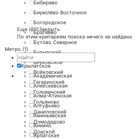
Бибирево
Бирюлёво Восточное
Богородское
Еще (89)
Закрыть
Братеево
По этим критериям поиска ничего не найдено
Бутово Северное
Метро (1)
Бутырский
Внуковское
Крылатское
Войковский
Академическая
Гагаринский
Алексеевская
Головинский
Алма-Атинская
Гольяново
Алтуфьево
Даниловский
Аминьевская
Домодедово
Аннино
Донской
Арбатская