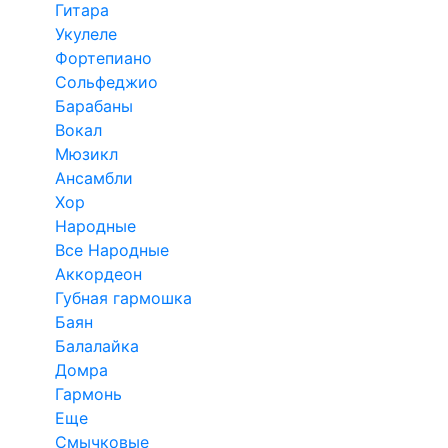
Гитара
Укулеле
Фортепиано
Сольфеджио
Барабаны
Вокал
Мюзикл
Ансамбли
Хор
Народные
Все Народные
Аккордеон
Губная гармошка
Баян
Балалайка
Домра
Гармонь
Еще
Смычковые