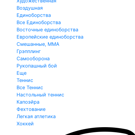
Художественная
Воздушная
Единоборства
Все Единоборства
Восточные единоборства
Европейские единоборства
Смешанные, ММА
Грэпплинг
Самооборона
Рукопашный бой
Еще
Теннис
Все Теннис
Настольный теннис
Капоэйра
Фехтование
Легкая атлетика
Хоккей