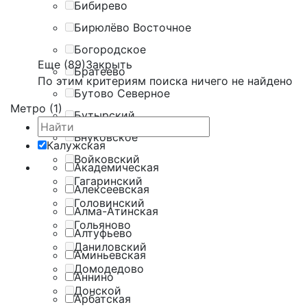
Бибирево
Бирюлёво Восточное
Богородское
Еще (89)
Закрыть
Братеево
По этим критериям поиска ничего не найдено
Бутово Северное
Метро (1)
Бутырский
Внуковское
Калужская
Войковский
Академическая
Гагаринский
Алексеевская
Головинский
Алма-Атинская
Гольяново
Алтуфьево
Даниловский
Аминьевская
Домодедово
Аннино
Донской
Арбатская