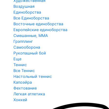
Художественная
Воздушная
Единоборства
Все Единоборства
Восточные единоборства
Европейские единоборства
Смешанные, ММА
Грэпплинг
Самооборона
Рукопашный бой
Еще
Теннис
Все Теннис
Настольный теннис
Капоэйра
Фехтование
Легкая атлетика
Хоккей