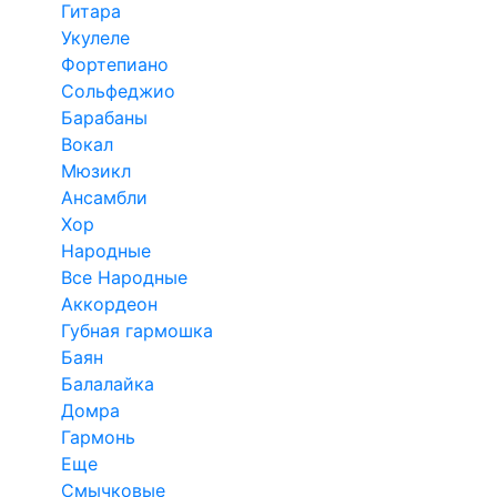
Гитара
Укулеле
Фортепиано
Сольфеджио
Барабаны
Вокал
Мюзикл
Ансамбли
Хор
Народные
Все Народные
Аккордеон
Губная гармошка
Баян
Балалайка
Домра
Гармонь
Еще
Смычковые